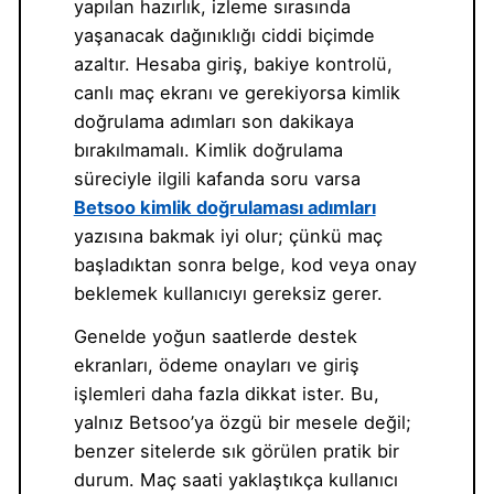
yapılan hazırlık, izleme sırasında
yaşanacak dağınıklığı ciddi biçimde
azaltır. Hesaba giriş, bakiye kontrolü,
canlı maç ekranı ve gerekiyorsa kimlik
doğrulama adımları son dakikaya
bırakılmamalı. Kimlik doğrulama
süreciyle ilgili kafanda soru varsa
Betsoo kimlik doğrulaması adımları
yazısına bakmak iyi olur; çünkü maç
başladıktan sonra belge, kod veya onay
beklemek kullanıcıyı gereksiz gerer.
Genelde yoğun saatlerde destek
ekranları, ödeme onayları ve giriş
işlemleri daha fazla dikkat ister. Bu,
yalnız Betsoo’ya özgü bir mesele değil;
benzer sitelerde sık görülen pratik bir
durum. Maç saati yaklaştıkça kullanıcı