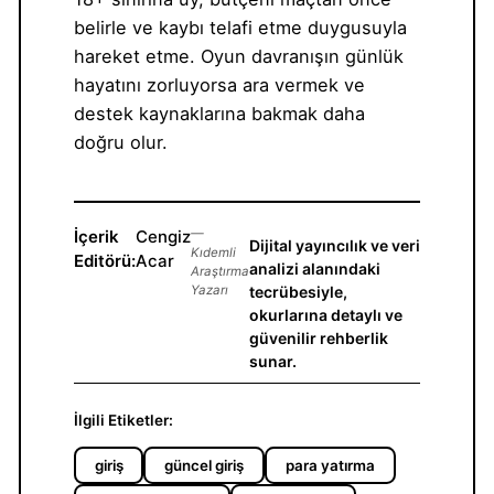
belirle ve kaybı telafi etme duygusuyla
hareket etme. Oyun davranışın günlük
hayatını zorluyorsa ara vermek ve
destek kaynaklarına bakmak daha
doğru olur.
İçerik
Cengiz
—
Dijital yayıncılık ve veri
Kıdemli
Editörü:
Acar
analizi alanındaki
Araştırma
Yazarı
tecrübesiyle,
okurlarına detaylı ve
güvenilir rehberlik
sunar.
İlgili Etiketler:
giriş
güncel giriş
para yatırma