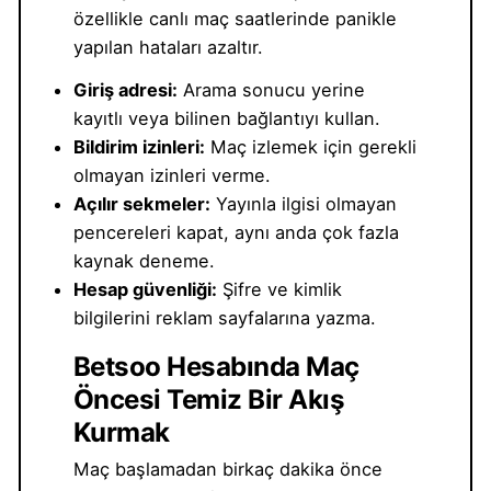
özellikle canlı maç saatlerinde panikle
yapılan hataları azaltır.
Giriş adresi:
Arama sonucu yerine
kayıtlı veya bilinen bağlantıyı kullan.
Bildirim izinleri:
Maç izlemek için gerekli
olmayan izinleri verme.
Açılır sekmeler:
Yayınla ilgisi olmayan
pencereleri kapat, aynı anda çok fazla
kaynak deneme.
Hesap güvenliği:
Şifre ve kimlik
bilgilerini reklam sayfalarına yazma.
Betsoo Hesabında Maç
Öncesi Temiz Bir Akış
Kurmak
Maç başlamadan birkaç dakika önce