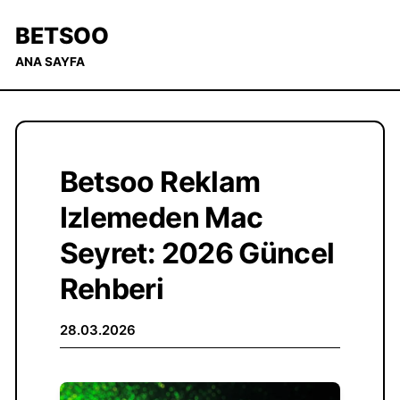
BETSOO
ANA SAYFA
Betsoo Reklam
Izlemeden Mac
Seyret: 2026 Güncel
Rehberi
28.03.2026