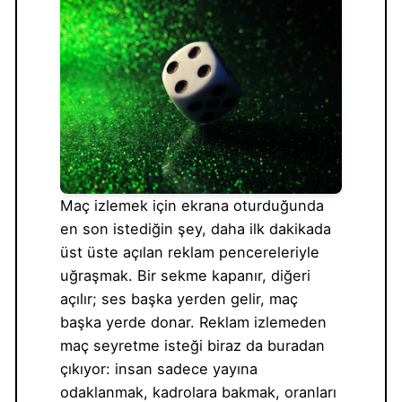
Maç izlemek için ekrana oturduğunda
en son istediğin şey, daha ilk dakikada
üst üste açılan reklam pencereleriyle
uğraşmak. Bir sekme kapanır, diğeri
açılır; ses başka yerden gelir, maç
başka yerde donar. Reklam izlemeden
maç seyretme isteği biraz da buradan
çıkıyor: insan sadece yayına
odaklanmak, kadrolara bakmak, oranları