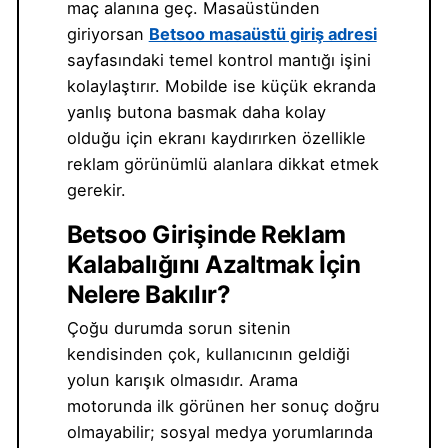
maç alanına geç. Masaüstünden
giriyorsan
Betsoo masaüstü giriş adresi
sayfasındaki temel kontrol mantığı işini
kolaylaştırır. Mobilde ise küçük ekranda
yanlış butona basmak daha kolay
olduğu için ekranı kaydırırken özellikle
reklam görünümlü alanlara dikkat etmek
gerekir.
Betsoo Girişinde Reklam
Kalabalığını Azaltmak İçin
Nelere Bakılır?
Çoğu durumda sorun sitenin
kendisinden çok, kullanıcının geldiği
yolun karışık olmasıdır. Arama
motorunda ilk görünen her sonuç doğru
olmayabilir; sosyal medya yorumlarında