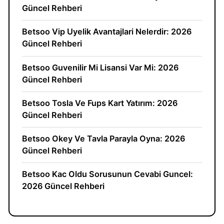
Güncel Rehberi
Betsoo Vip Uyelik Avantajlari Nelerdir: 2026
Güncel Rehberi
Betsoo Guvenilir Mi Lisansi Var Mi: 2026
Güncel Rehberi
Betsoo Tosla Ve Fups Kart Yatırım: 2026
Güncel Rehberi
Betsoo Okey Ve Tavla Parayla Oyna: 2026
Güncel Rehberi
Betsoo Kac Oldu Sorusunun Cevabi Guncel:
2026 Güncel Rehberi