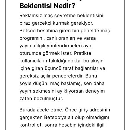
Beklentisi Nedir?
Reklamsız maç seyretme beklentisini
biraz gerçekçi kurmak gerekiyor.
Betsoo hesabına giren biri genelde maç
programını, canlı oranları ve varsa
yayınla ilgili yönlendirmeleri aynı
oturumda görmek ister. Pratikte
kullanıcıların takıldığı nokta, bu akışın
içine giren üçüncü taraf bağlantılar ve
gereksiz açılır pencerelerdir. Bunu
şöyle düşün: maç başlamış, sen daha
yayın sekmesini ayıklıyorsan deneyim
zaten bozulmuştur.
Burada acele etme. Önce giriş adresinin
gerçekten Betsoo’ya ait olup olmadığını
kontrol et, sonra hesabın içindeki ilgili