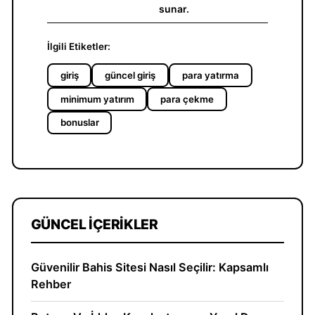
sunar.
İlgili Etiketler:
giriş
güncel giriş
para yatırma
minimum yatırım
para çekme
bonuslar
GÜNCEL İÇERIKLER
Güvenilir Bahis Sitesi Nasıl Seçilir: Kapsamlı
Rehber