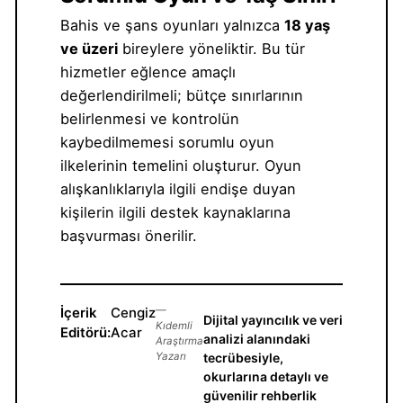
Bahis ve şans oyunları yalnızca
18 yaş
ve üzeri
bireylere yöneliktir. Bu tür
hizmetler eğlence amaçlı
değerlendirilmeli; bütçe sınırlarının
belirlenmesi ve kontrolün
kaybedilmemesi sorumlu oyun
ilkelerinin temelini oluşturur. Oyun
alışkanlıklarıyla ilgili endişe duyan
kişilerin ilgili destek kaynaklarına
başvurması önerilir.
İçerik
Cengiz
—
Dijital yayıncılık ve veri
Kıdemli
Editörü:
Acar
analizi alanındaki
Araştırma
Yazarı
tecrübesiyle,
okurlarına detaylı ve
güvenilir rehberlik