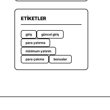
ETIKETLER
giriş
güncel giriş
para yatırma
minimum yatırım
para çekme
bonuslar