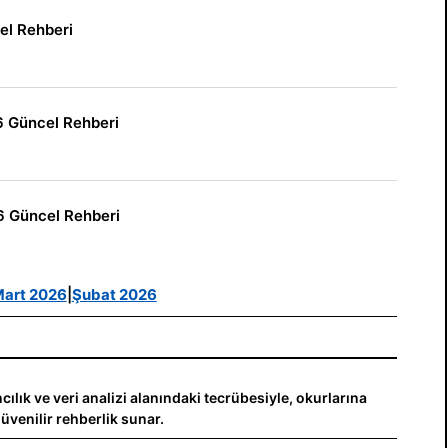
el Rehberi
6 Güncel Rehberi
26 Güncel Rehberi
art 2026
|
Şubat 2026
ıncılık ve veri analizi alanındaki tecrübesiyle, okurlarına
güvenilir rehberlik sunar.