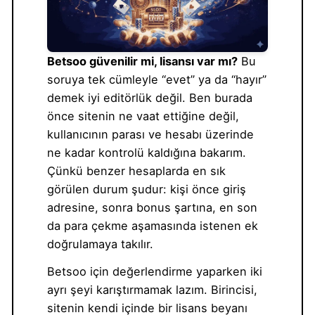
Betsoo güvenilir mi, lisansı var mı?
Bu
soruya tek cümleyle “evet” ya da “hayır”
demek iyi editörlük değil. Ben burada
önce sitenin ne vaat ettiğine değil,
kullanıcının parası ve hesabı üzerinde
ne kadar kontrolü kaldığına bakarım.
Çünkü benzer hesaplarda en sık
görülen durum şudur: kişi önce giriş
adresine, sonra bonus şartına, en son
da para çekme aşamasında istenen ek
doğrulamaya takılır.
Betsoo için değerlendirme yaparken iki
ayrı şeyi karıştırmamak lazım. Birincisi,
sitenin kendi içinde bir lisans beyanı