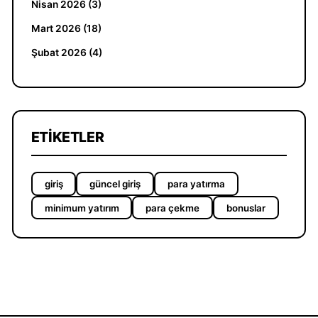
Nisan 2026 (3)
Mart 2026 (18)
Şubat 2026 (4)
ETIKETLER
giriş
güncel giriş
para yatırma
minimum yatırım
para çekme
bonuslar