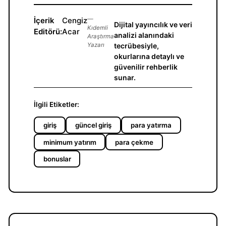
İçerik
Cengiz
—
Dijital yayıncılık ve veri
Kıdemli
Editörü:
Acar
analizi alanındaki
Araştırma
Yazarı
tecrübesiyle,
okurlarına detaylı ve
güvenilir rehberlik
sunar.
İlgili Etiketler:
giriş
güncel giriş
para yatırma
minimum yatırım
para çekme
bonuslar