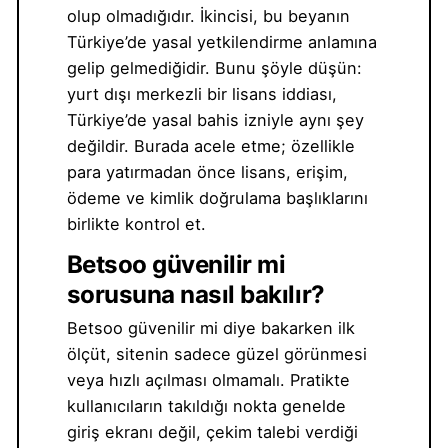
olup olmadığıdır. İkincisi, bu beyanın
Türkiye’de yasal yetkilendirme anlamına
gelip gelmediğidir. Bunu şöyle düşün:
yurt dışı merkezli bir lisans iddiası,
Türkiye’de yasal bahis izniyle aynı şey
değildir. Burada acele etme; özellikle
para yatırmadan önce lisans, erişim,
ödeme ve kimlik doğrulama başlıklarını
birlikte kontrol et.
Betsoo güvenilir mi
sorusuna nasıl bakılır?
Betsoo güvenilir mi diye bakarken ilk
ölçüt, sitenin sadece güzel görünmesi
veya hızlı açılması olmamalı. Pratikte
kullanıcıların takıldığı nokta genelde
giriş ekranı değil, çekim talebi verdiği