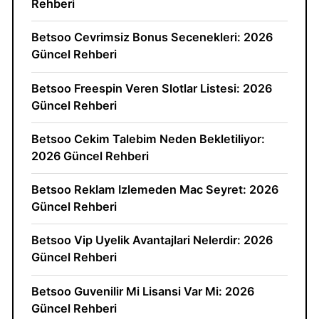
Rehberi
Betsoo Cevrimsiz Bonus Secenekleri: 2026
Güncel Rehberi
Betsoo Freespin Veren Slotlar Listesi: 2026
Güncel Rehberi
Betsoo Cekim Talebim Neden Bekletiliyor:
2026 Güncel Rehberi
Betsoo Reklam Izlemeden Mac Seyret: 2026
Güncel Rehberi
Betsoo Vip Uyelik Avantajlari Nelerdir: 2026
Güncel Rehberi
Betsoo Guvenilir Mi Lisansi Var Mi: 2026
Güncel Rehberi