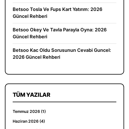
Betsoo Tosla Ve Fups Kart Yatırım: 2026
Güncel Rehberi
Betsoo Okey Ve Tavla Parayla Oyna: 2026
Güncel Rehberi
Betsoo Kac Oldu Sorusunun Cevabi Guncel:
2026 Güncel Rehberi
TÜM YAZILAR
Temmuz 2026 (1)
Haziran 2026 (4)