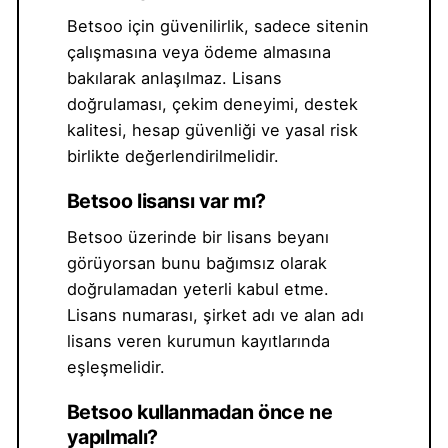
Betsoo için güvenilirlik, sadece sitenin
çalışmasına veya ödeme almasına
bakılarak anlaşılmaz. Lisans
doğrulaması, çekim deneyimi, destek
kalitesi, hesap güvenliği ve yasal risk
birlikte değerlendirilmelidir.
Betsoo lisansı var mı?
Betsoo üzerinde bir lisans beyanı
görüyorsan bunu bağımsız olarak
doğrulamadan yeterli kabul etme.
Lisans numarası, şirket adı ve alan adı
lisans veren kurumun kayıtlarında
eşleşmelidir.
Betsoo kullanmadan önce ne
yapılmalı?