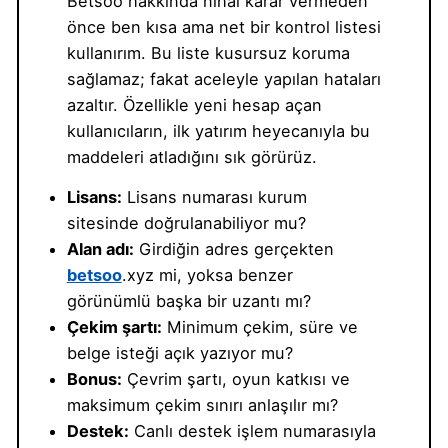
Betsoo hakkında nihai karar vermeden
önce ben kısa ama net bir kontrol listesi
kullanırım. Bu liste kusursuz koruma
sağlamaz; fakat aceleyle yapılan hataları
azaltır. Özellikle yeni hesap açan
kullanıcıların, ilk yatırım heyecanıyla bu
maddeleri atladığını sık görürüz.
Lisans:
Lisans numarası kurum
sitesinde doğrulanabiliyor mu?
Alan adı:
Girdiğin adres gerçekten
betsoo
.xyz mi, yoksa benzer
görünümlü başka bir uzantı mı?
Çekim şartı:
Minimum çekim, süre ve
belge isteği açık yazıyor mu?
Bonus:
Çevrim şartı, oyun katkısı ve
maksimum çekim sınırı anlaşılır mı?
Destek:
Canlı destek işlem numarasıyla