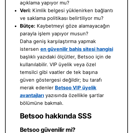
açıklama yapıyor mu?
Veri:
Kimlik belgesi yüklenirken bağlantı
ve saklama politikası belirtiliyor mu?
Bütçe:
Kaybetmeyi göze alamayacağın
parayla işlem yapıyor musun?
Daha geniş karşılaştırma yapmak
istersen
en güvenilir bahis sitesi hangisi
başlıklı yazıdaki ölçütler, Betsoo için de
kullanılabilir. VIP üyelik veya özel
temsilci gibi vaatler de tek başına
güven göstergesi değildir; bu tarafı
merak edenler
Betsoo VIP üyelik
avantajları
yazısında özellikle şartlar
bölümüne bakmalı.
Betsoo hakkında SSS
Betsoo güvenilir mi?