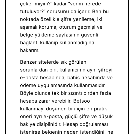
çeker miyim?” kadar “verim nerede
tutuluyor?” sorusunu da içerir. Ben bu
noktada özellikle şifre yenileme, iki
aşamalı koruma, oturum geçmişi ve
belge yükleme sayfasının güvenli
bağlantı kullanıp kullanmadığına
bakarım.
Benzer sitelerde sık görülen
sorunlardan biri, kullanıcının aynı şifreyi
e-posta hesabında, bahis hesabında ve
ödeme uygulamasında kullanmasıdır.
Böyle olunca tek bir sızıntı birden fazla
hesaba zarar verebilir. Betsoo
kullanmayı düşünen biri için en pratik
öneri ayrı e-posta, güçlü şifre ve düşük
bakiye disiplinidir. Hesap doğrulaması
istenirse belgenin neden istendiğini, ne