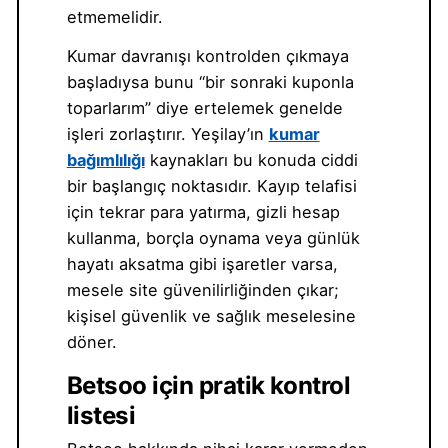
etmemelidir.
Kumar davranışı kontrolden çıkmaya
başladıysa bunu “bir sonraki kuponla
toparlarım” diye ertelemek genelde
işleri zorlaştırır. Yeşilay’ın
kumar
bağımlılığı
kaynakları bu konuda ciddi
bir başlangıç noktasıdır. Kayıp telafisi
için tekrar para yatırma, gizli hesap
kullanma, borçla oynama veya günlük
hayatı aksatma gibi işaretler varsa,
mesele site güvenilirliğinden çıkar;
kişisel güvenlik ve sağlık meselesine
döner.
Betsoo için pratik kontrol
listesi