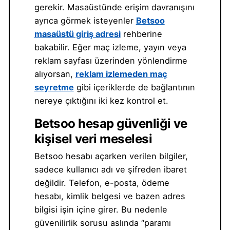
gerekir. Masaüstünde erişim davranışını
ayrıca görmek isteyenler
Betsoo
masaüstü giriş adresi
rehberine
bakabilir. Eğer maç izleme, yayın veya
reklam sayfası üzerinden yönlendirme
alıyorsan,
reklam izlemeden maç
seyretme
gibi içeriklerde de bağlantının
nereye çıktığını iki kez kontrol et.
Betsoo hesap güvenliği ve
kişisel veri meselesi
Betsoo hesabı açarken verilen bilgiler,
sadece kullanıcı adı ve şifreden ibaret
değildir. Telefon, e-posta, ödeme
hesabı, kimlik belgesi ve bazen adres
bilgisi işin içine girer. Bu nedenle
güvenilirlik sorusu aslında “paramı