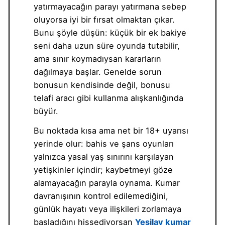
yatırmayacağın parayı yatırmana sebep
oluyorsa iyi bir fırsat olmaktan çıkar.
Bunu şöyle düşün: küçük bir ek bakiye
seni daha uzun süre oyunda tutabilir,
ama sınır koymadıysan kararların
dağılmaya başlar. Genelde sorun
bonusun kendisinde değil, bonusu
telafi aracı gibi kullanma alışkanlığında
büyür.
Bu noktada kısa ama net bir 18+ uyarısı
yerinde olur: bahis ve şans oyunları
yalnızca yasal yaş sınırını karşılayan
yetişkinler içindir; kaybetmeyi göze
alamayacağın parayla oynama. Kumar
davranışının kontrol edilemediğini,
günlük hayatı veya ilişkileri zorlamaya
başladığını hissediyorsan
Yeşilay kumar