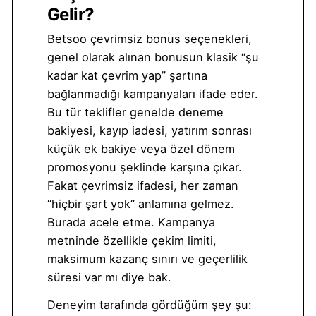
Gelir?
Betsoo çevrimsiz bonus seçenekleri,
genel olarak alınan bonusun klasik “şu
kadar kat çevrim yap” şartına
bağlanmadığı kampanyaları ifade eder.
Bu tür teklifler genelde deneme
bakiyesi, kayıp iadesi, yatırım sonrası
küçük ek bakiye veya özel dönem
promosyonu şeklinde karşına çıkar.
Fakat çevrimsiz ifadesi, her zaman
“hiçbir şart yok” anlamına gelmez.
Burada acele etme. Kampanya
metninde özellikle çekim limiti,
maksimum kazanç sınırı ve geçerlilik
süresi var mı diye bak.
Deneyim tarafında gördüğüm şey şu: