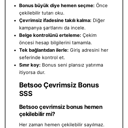
Bonus büyük diye hemen seçme:
Önce
çekilebilir tutarı oku.
Çevrimsiz ifadesine takılı kalma:
Diğer
kampanya şartlarını da incele.
Belge kontrolünü erteleme:
Çekim
öncesi hesap bilgilerini tamamla.
Tek bağlantıdan ilerle:
Giriş adresini her
seferinde kontrol et.
Sınır koy:
Bonus seni plansız yatırıma
itiyorsa dur.
Betsoo Çevrimsiz Bonus
SSS
Betsoo çevrimsiz bonus hemen
çekilebilir mi?
Her zaman hemen çekilebilir sayılmaz.