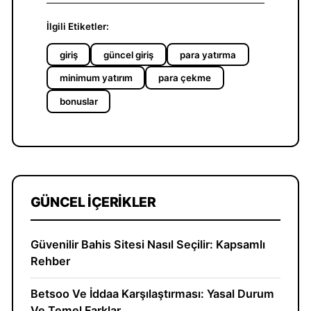
İlgili Etiketler:
giriş
güncel giriş
para yatırma
minimum yatırım
para çekme
bonuslar
GÜNCEL İÇERIKLER
Güvenilir Bahis Sitesi Nasıl Seçilir: Kapsamlı
Rehber
Betsoo Ve İddaa Karşılaştırması: Yasal Durum
Ve Temel Farklar