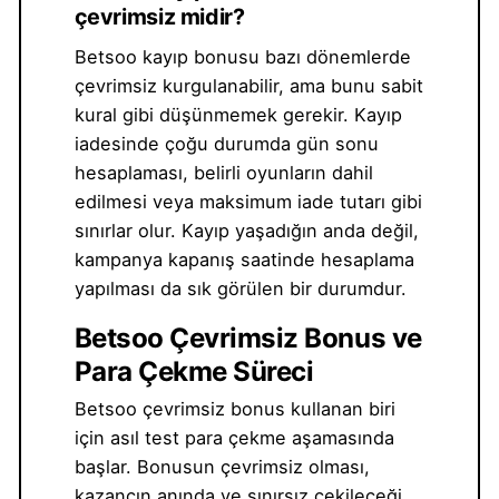
çevrimsiz midir?
Betsoo kayıp bonusu bazı dönemlerde
çevrimsiz kurgulanabilir, ama bunu sabit
kural gibi düşünmemek gerekir. Kayıp
iadesinde çoğu durumda gün sonu
hesaplaması, belirli oyunların dahil
edilmesi veya maksimum iade tutarı gibi
sınırlar olur. Kayıp yaşadığın anda değil,
kampanya kapanış saatinde hesaplama
yapılması da sık görülen bir durumdur.
Betsoo Çevrimsiz Bonus ve
Para Çekme Süreci
Betsoo çevrimsiz bonus kullanan biri
için asıl test para çekme aşamasında
başlar. Bonusun çevrimsiz olması,
kazancın anında ve sınırsız çekileceği