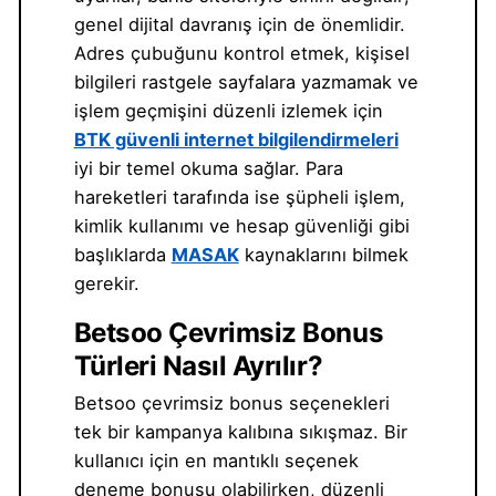
genel dijital davranış için de önemlidir.
Adres çubuğunu kontrol etmek, kişisel
bilgileri rastgele sayfalara yazmamak ve
işlem geçmişini düzenli izlemek için
BTK güvenli internet bilgilendirmeleri
iyi bir temel okuma sağlar. Para
hareketleri tarafında ise şüpheli işlem,
kimlik kullanımı ve hesap güvenliği gibi
başlıklarda
MASAK
kaynaklarını bilmek
gerekir.
Betsoo Çevrimsiz Bonus
Türleri Nasıl Ayrılır?
Betsoo çevrimsiz bonus seçenekleri
tek bir kampanya kalıbına sıkışmaz. Bir
kullanıcı için en mantıklı seçenek
deneme bonusu olabilirken, düzenli