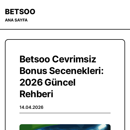
BETSOO
ANA SAYFA
Betsoo Cevrimsiz
Bonus Secenekleri:
2026 Güncel
Rehberi
14.04.2026