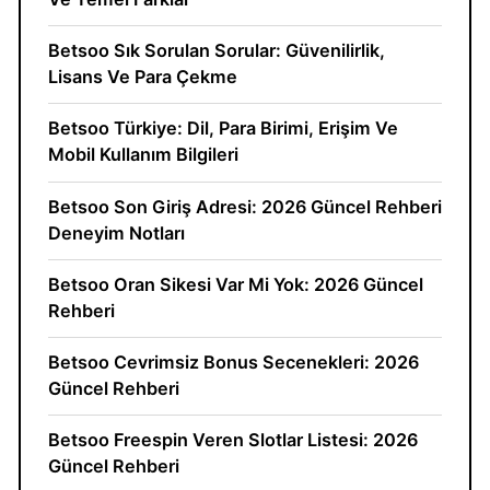
Betsoo Sık Sorulan Sorular: Güvenilirlik,
Lisans Ve Para Çekme
Betsoo Türkiye: Dil, Para Birimi, Erişim Ve
Mobil Kullanım Bilgileri
Betsoo Son Giriş Adresi: 2026 Güncel Rehberi
Deneyim Notları
Betsoo Oran Sikesi Var Mi Yok: 2026 Güncel
Rehberi
Betsoo Cevrimsiz Bonus Secenekleri: 2026
Güncel Rehberi
Betsoo Freespin Veren Slotlar Listesi: 2026
Güncel Rehberi