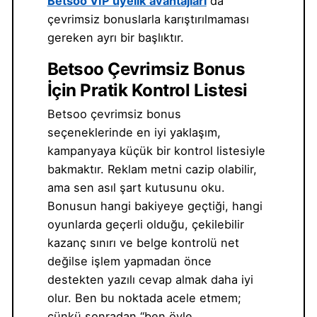
Betsoo VIP üyelik avantajları
da
çevrimsiz bonuslarla karıştırılmaması
gereken ayrı bir başlıktır.
Betsoo Çevrimsiz Bonus
İçin Pratik Kontrol Listesi
Betsoo çevrimsiz bonus
seçeneklerinde en iyi yaklaşım,
kampanyaya küçük bir kontrol listesiyle
bakmaktır. Reklam metni cazip olabilir,
ama sen asıl şart kutusunu oku.
Bonusun hangi bakiyeye geçtiği, hangi
oyunlarda geçerli olduğu, çekilebilir
kazanç sınırı ve belge kontrolü net
değilse işlem yapmadan önce
destekten yazılı cevap almak daha iyi
olur. Ben bu noktada acele etmem;
çünkü sonradan “ben öyle