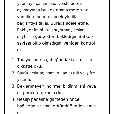
yapmaya çalışmasıdır. Eski adres
açılmayınca bu kez arama motoruna
yönelir, oradan da aceleyle ilk
bağlantıya tıklar. Burada acele etme.
Eski yer imini kullanıyorsan, açılan
sayfanın gerçekten beklediğin Betsoo
sayfası olup olmadığını yeniden kontrol
et.
Tarayıcı adres çubuğundaki alan adını
dikkatle oku.
Sayfa açılır açılmaz kullanıcı adı ve şifre
yazma.
Beklenmeyen indirme, bildirim izni veya
ek pencere çıkarsa dur.
Hesap paneline girmeden önce
bağlantının tutarlı göründüğünden emin
ol.