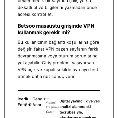
beklenmedik bir sayfada çalışıyorsa
dikkatli ol ve bilgilerini yazmadan önce
adresi kontrol et.
Betsoo masaüstü girişinde VPN
kullanmak gerekir mi?
Bu kullanıcının bağlantı koşullarına göre
değişir, fakat VPN bazen sayfanın farklı
davranmasına veya oturum sorunlarına
yol açabilir. Giriş problemi yaşıyorsan
VPN açık ve kapalı şekilde ayrı ayrı test
etmek daha net sonuç verir.
İçerik
Cengiz
—
Dijital yayıncılık ve veri
Kıdemli
Editörü:
Acar
analizi alanındaki
Araştırma
Yazarı
tecrübesiyle,
okurlarına detaylı ve