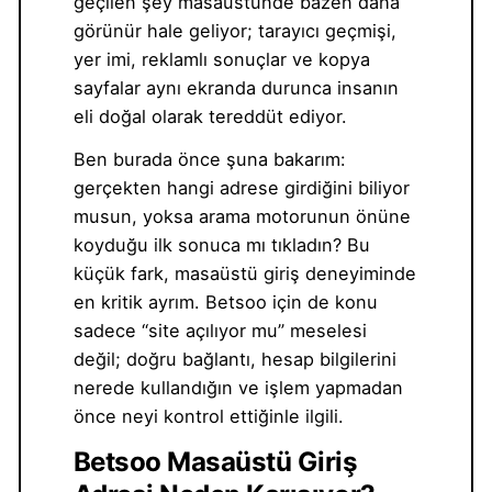
geçilen şey masaüstünde bazen daha
görünür hale geliyor; tarayıcı geçmişi,
yer imi, reklamlı sonuçlar ve kopya
sayfalar aynı ekranda durunca insanın
eli doğal olarak tereddüt ediyor.
Ben burada önce şuna bakarım:
gerçekten hangi adrese girdiğini biliyor
musun, yoksa arama motorunun önüne
koyduğu ilk sonuca mı tıkladın? Bu
küçük fark, masaüstü giriş deneyiminde
en kritik ayrım. Betsoo için de konu
sadece “site açılıyor mu” meselesi
değil; doğru bağlantı, hesap bilgilerini
nerede kullandığın ve işlem yapmadan
önce neyi kontrol ettiğinle ilgili.
Betsoo Masaüstü Giriş