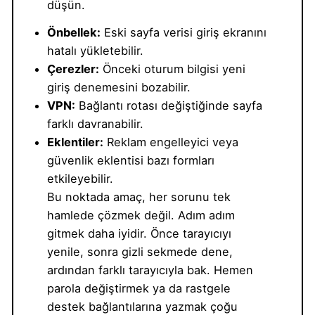
düşün.
Önbellek:
Eski sayfa verisi giriş ekranını
hatalı yükletebilir.
Çerezler:
Önceki oturum bilgisi yeni
giriş denemesini bozabilir.
VPN:
Bağlantı rotası değiştiğinde sayfa
farklı davranabilir.
Eklentiler:
Reklam engelleyici veya
güvenlik eklentisi bazı formları
etkileyebilir.
Bu noktada amaç, her sorunu tek
hamlede çözmek değil. Adım adım
gitmek daha iyidir. Önce tarayıcıyı
yenile, sonra gizli sekmede dene,
ardından farklı tarayıcıyla bak. Hemen
parola değiştirmek ya da rastgele
destek bağlantılarına yazmak çoğu