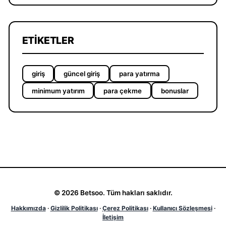
ETIKETLER
giriş
güncel giriş
para yatırma
minimum yatırım
para çekme
bonuslar
© 2026 Betsoo. Tüm hakları saklıdır.
Hakkımızda
·
Gizlilik Politikası
·
Çerez Politikası
·
Kullanıcı Sözleşmesi
·
İletişim