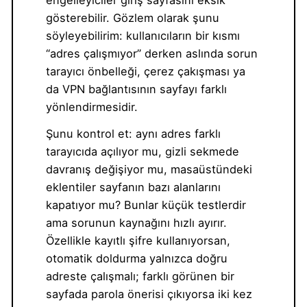
gösterebilir. Gözlem olarak şunu
söyleyebilirim: kullanıcıların bir kısmı
“adres çalışmıyor” derken aslında sorun
tarayıcı önbelleği, çerez çakışması ya
da VPN bağlantısının sayfayı farklı
yönlendirmesidir.
Şunu kontrol et: aynı adres farklı
tarayıcıda açılıyor mu, gizli sekmede
davranış değişiyor mu, masaüstündeki
eklentiler sayfanın bazı alanlarını
kapatıyor mu? Bunlar küçük testlerdir
ama sorunun kaynağını hızlı ayırır.
Özellikle kayıtlı şifre kullanıyorsan,
otomatik doldurma yalnızca doğru
adreste çalışmalı; farklı görünen bir
sayfada parola önerisi çıkıyorsa iki kez