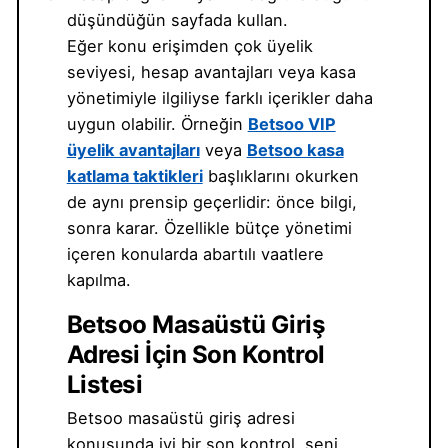
düşündüğün sayfada kullan.
Eğer konu erişimden çok üyelik
seviyesi, hesap avantajları veya kasa
yönetimiyle ilgiliyse farklı içerikler daha
uygun olabilir. Örneğin
Betsoo VIP
üyelik avantajları
veya
Betsoo kasa
katlama taktikleri
başlıklarını okurken
de aynı prensip geçerlidir: önce bilgi,
sonra karar. Özellikle bütçe yönetimi
içeren konularda abartılı vaatlere
kapılma.
Betsoo Masaüstü Giriş
Adresi İçin Son Kontrol
Listesi
Betsoo masaüstü giriş adresi
konusunda iyi bir son kontrol, seni