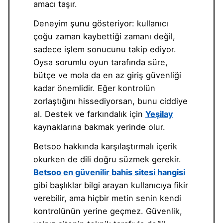
amacı taşır.
Deneyim şunu gösteriyor: kullanıcı
çoğu zaman kaybettiği zamanı değil,
sadece işlem sonucunu takip ediyor.
Oysa sorumlu oyun tarafında süre,
bütçe ve mola da en az giriş güvenliği
kadar önemlidir. Eğer kontrolün
zorlaştığını hissediyorsan, bunu ciddiye
al. Destek ve farkındalık için
Yeşilay
kaynaklarına bakmak yerinde olur.
Betsoo hakkında karşılaştırmalı içerik
okurken de dili doğru süzmek gerekir.
Betsoo en güvenilir bahis sitesi hangisi
gibi başlıklar bilgi arayan kullanıcıya fikir
verebilir, ama hiçbir metin senin kendi
kontrolünün yerine geçmez. Güvenlik,