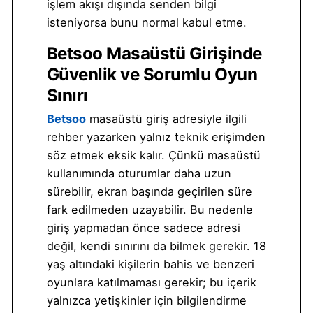
işlem akışı dışında senden bilgi
isteniyorsa bunu normal kabul etme.
Betsoo Masaüstü Girişinde
Güvenlik ve Sorumlu Oyun
Sınırı
Betsoo
masaüstü giriş adresiyle ilgili
rehber yazarken yalnız teknik erişimden
söz etmek eksik kalır. Çünkü masaüstü
kullanımında oturumlar daha uzun
sürebilir, ekran başında geçirilen süre
fark edilmeden uzayabilir. Bu nedenle
giriş yapmadan önce sadece adresi
değil, kendi sınırını da bilmek gerekir. 18
yaş altındaki kişilerin bahis ve benzeri
oyunlara katılmaması gerekir; bu içerik
yalnızca yetişkinler için bilgilendirme