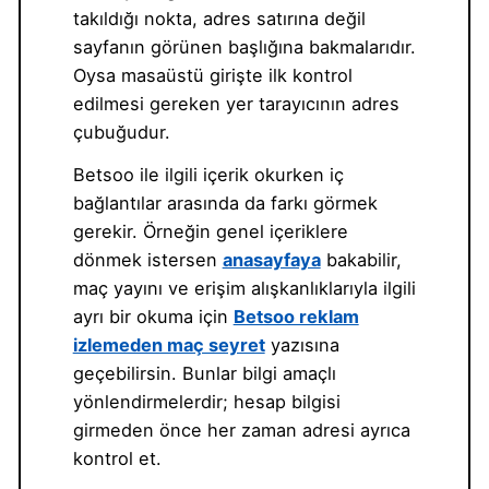
takıldığı nokta, adres satırına değil
sayfanın görünen başlığına bakmalarıdır.
Oysa masaüstü girişte ilk kontrol
edilmesi gereken yer tarayıcının adres
çubuğudur.
Betsoo ile ilgili içerik okurken iç
bağlantılar arasında da farkı görmek
gerekir. Örneğin genel içeriklere
dönmek istersen
anasayfaya
bakabilir,
maç yayını ve erişim alışkanlıklarıyla ilgili
ayrı bir okuma için
Betsoo reklam
izlemeden maç seyret
yazısına
geçebilirsin. Bunlar bilgi amaçlı
yönlendirmelerdir; hesap bilgisi
girmeden önce her zaman adresi ayrıca
kontrol et.