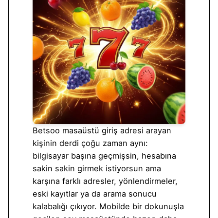
Betsoo masaüstü giriş adresi arayan
kişinin derdi çoğu zaman aynı:
bilgisayar başına geçmişsin, hesabına
sakin sakin girmek istiyorsun ama
karşına farklı adresler, yönlendirmeler,
eski kayıtlar ya da arama sonucu
kalabalığı çıkıyor. Mobilde bir dokunuşla