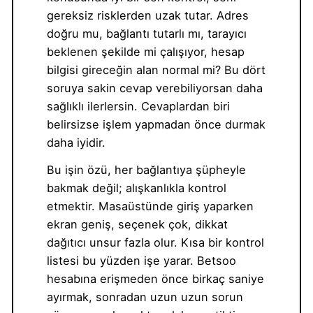
gereksiz risklerden uzak tutar. Adres
doğru mu, bağlantı tutarlı mı, tarayıcı
beklenen şekilde mi çalışıyor, hesap
bilgisi gireceğin alan normal mi? Bu dört
soruya sakin cevap verebiliyorsan daha
sağlıklı ilerlersin. Cevaplardan biri
belirsizse işlem yapmadan önce durmak
daha iyidir.
Bu işin özü, her bağlantıya şüpheyle
bakmak değil; alışkanlıkla kontrol
etmektir. Masaüstünde giriş yaparken
ekran geniş, seçenek çok, dikkat
dağıtıcı unsur fazla olur. Kısa bir kontrol
listesi bu yüzden işe yarar. Betsoo
hesabına erişmeden önce birkaç saniye
ayırmak, sonradan uzun uzun sorun