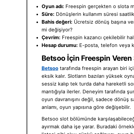
Oyun adı:
Freespin gerçekten o slota m
Süre:
Dönüşlerin kullanım süresi saatlik
Bahis değeri:
Ücretsiz dönüş başına ver
mi değişiyor?
Çevrim:
Freespin kazancı çekilebilir ha
Hesap durumu:
E-posta, telefon veya k
Betsoo İçin Freespin Veren 
Betsoo
tarafında freespin arayan biri i
eksik kalır. Slotların bazıları yüksek oy
sessiz kalıp tek turda daha hareketli so
mantığıyla ilerler. Deneyim tarafında ş
oyun davranışını değil, sadece dönüş 
anlamı, oyun yapısına göre değişebilir.
Betsoo slot bölümünde karşılaşabileceği
ayırmak daha işe yarar. Buradaki örnekle