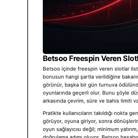
Betsoo Freespin Veren Slot
Betsoo içinde freespin veren slotlar li
bonusun hangi şartla verildiğine bakarı
görünür, başka bir gün turnuva ödülünde
oyunlarında geçerli olur. Bunu şöyle düş
arkasında çevrim, süre ve bahis limiti va
Pratikte kullanıcıların takıldığı nokta g
görüyor, oyuna giriyor, sonra dönüşleri
oyun sağlayıcısı değil; minimum yatırım
doğrulama adımı oluyor. Betsoo hesa