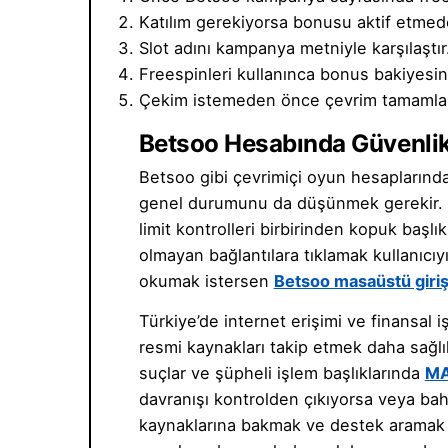
Katılım gerekiyorsa bonusu aktif etmed
Slot adını kampanya metniyle karşılaştır
Freespinleri kullanınca bonus bakiyesi
Çekim istemeden önce çevrim tamamlan
Betsoo Hesabında Güvenli
Betsoo gibi çevrimiçi oyun hesaplarınd
genel durumunu da düşünmek gerekir. G
limit kontrolleri birbirinden kopuk başlık
olmayan bağlantılara tıklamak kullanıcıyı
okumak istersen
Betsoo masaüstü giriş
Türkiye’de internet erişimi ve finansal 
resmi kaynakları takip etmek daha sağlık
suçlar ve şüpheli işlem başlıklarında
M
davranışı kontrolden çıkıyorsa veya ba
kaynaklarına bakmak ve destek aramak ge