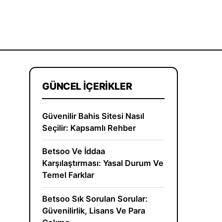
GÜNCEL İÇERIKLER
Güvenilir Bahis Sitesi Nasıl
Seçilir: Kapsamlı Rehber
Betsoo Ve İddaa
Karşılaştırması: Yasal Durum Ve
Temel Farklar
Betsoo Sık Sorulan Sorular:
Güvenilirlik, Lisans Ve Para