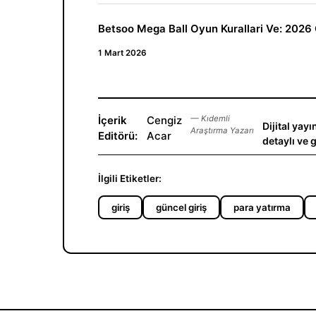
Betsoo Mega Ball Oyun Kurallari Ve: 2026
1 Mart 2026
İçerik
Cengiz
— Kıdemli
Dijital yay
Araştırma Yazarı
Editörü:
Acar
detaylı ve 
İlgili Etiketler:
giriş
güncel giriş
para yatırma