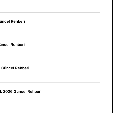
Güncel Rehberi
üncel Rehberi
 Güncel Rehberi
: 2026 Güncel Rehberi