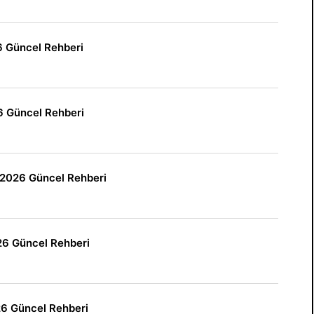
6 Güncel Rehberi
26 Güncel Rehberi
 2026 Güncel Rehberi
26 Güncel Rehberi
026 Güncel Rehberi