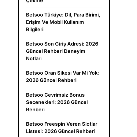
Çekme
Betsoo Türkiye: Dil, Para Birimi,
Erişim Ve Mobil Kullanım
Bilgileri
Betsoo Son Giriş Adresi: 2026
Güncel Rehberi Deneyim
Notları
Betsoo Oran Sikesi Var Mi Yok:
2026 Güncel Rehberi
Betsoo Cevrimsiz Bonus
Secenekleri: 2026 Güncel
Rehberi
Betsoo Freespin Veren Slotlar
Listesi: 2026 Güncel Rehberi