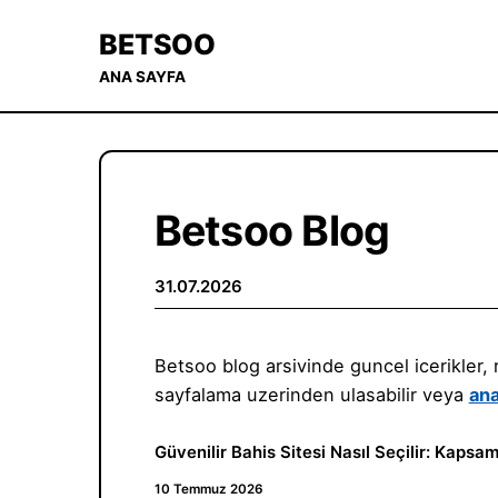
BETSOO
ANA SAYFA
Betsoo Blog
31.07.2026
Betsoo blog arsivinde guncel icerikler, 
sayfalama uzerinden ulasabilir veya
ana
Güvenilir Bahis Sitesi Nasıl Seçilir: Kapsa
10 Temmuz 2026