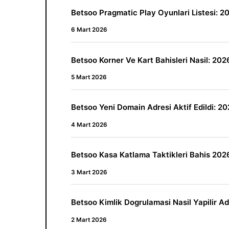
Betsoo Pragmatic Play Oyunlari Listesi: 2
6 Mart 2026
Betsoo Korner Ve Kart Bahisleri Nasil: 20
5 Mart 2026
Betsoo Yeni Domain Adresi Aktif Edildi: 2
4 Mart 2026
Betsoo Kasa Katlama Taktikleri Bahis 202
3 Mart 2026
Betsoo Kimlik Dogrulamasi Nasil Yapilir A
2 Mart 2026